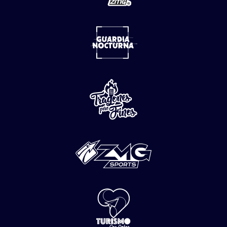
con repartidor sin celular en
Edomex
07 de
Agosto
del 2026