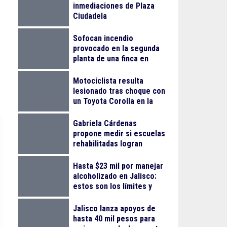
inmediaciones de Plaza
Ciudadela
Sofocan incendio
provocado en la segunda
planta de una finca en
Arcos Vallarta
Motociclista resulta
lesionado tras choque con
un Toyota Corolla en la
colonia Progreso
Gabriela Cárdenas
propone medir si escuelas
rehabilitadas logran
reducir el abandono
escolar
Hasta $23 mil por manejar
alcoholizado en Jalisco:
estos son los límites y
sanciones en 2026
Jalisco lanza apoyos de
hasta 40 mil pesos para