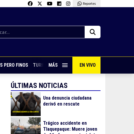
Reportes
S PERO FINOS
TURISMO CON SABOR
MÁS
EN VIVO
VIVE PUERTO VALLARTA
ÚLTIMAS NOTICIAS
Una denuncia ciudadana
derivó en rescate
Trágico accidente en
Tlaquepaque: Muere joven