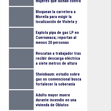
mujeres que luchan contra
el cáncer
Bloquean la carretera a
Morelia para exigir la
localización de Violeta y
Melissa
Explota pipa de gas LP en
Cuernavaca; reportan al
menos 20 personas
lesionadas
Rescatan a trabajador tras
recibir descarga eléctrica
a siete metros de altura
en La Nogalera
Sheinbaum: estudio sobre
gas no convencional busca
fortalecer la soberanía
energética
Adulto mayor muere
durante incendio en una
vivienda de Oblatos