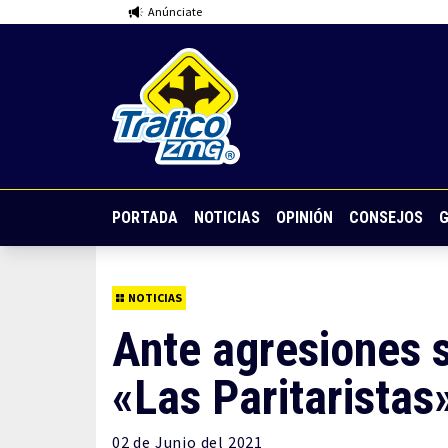
Anúnciate
PORTADA
NOTICIAS
OPINIÓN
CONSEJOS
G
NOTICIAS
Ante agresiones 
«Las Paritaristas
02 de
Junio
del 2021