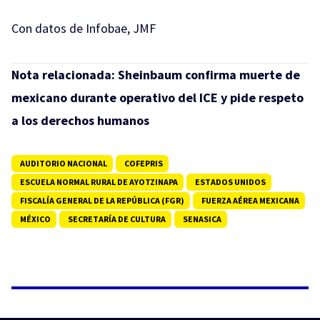
Con datos de Infobae, JMF
Nota relacionada:
Sheinbaum confirma muerte de
mexicano durante operativo del ICE y pide respeto
a los derechos humanos
AUDITORIO NACIONAL
COFEPRIS
ESCUELA NORMAL RURAL DE AYOTZINAPA
ESTADOS UNIDOS
FISCALÍA GENERAL DE LA REPÚBLICA (FGR)
FUERZA AÉREA MEXICANA
MÉXICO
SECRETARÍA DE CULTURA
SENASICA