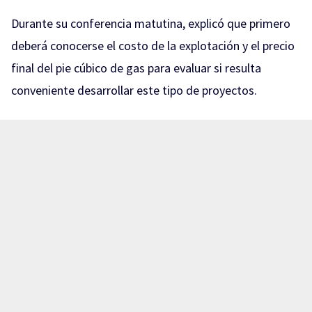
Durante su conferencia matutina, explicó que primero
deberá conocerse el costo de la explotación y el precio
final del pie cúbico de gas para evaluar si resulta
conveniente desarrollar este tipo de proyectos.
Sheinbaum señaló que, incluso si México llegara a
explotar este recurso, el país seguiría importando gas
de Estados Unidos. Sin embargo, enfatizó que la meta
es disminuir esa dependencia. La mandataria mencionó
que el objetivo es bajar la importación y que garantizar
la soberanía energética no es algo que solo busque
México, sino todos los países del mundo.