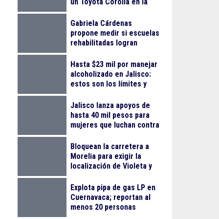
un Toyota Corolla en la
colonia Progreso
Gabriela Cárdenas
propone medir si escuelas
rehabilitadas logran
reducir el abandono
escolar
Hasta $23 mil por manejar
alcoholizado en Jalisco:
estos son los límites y
sanciones en 2026
Jalisco lanza apoyos de
hasta 40 mil pesos para
mujeres que luchan contra
el cáncer
Bloquean la carretera a
Morelia para exigir la
localización de Violeta y
Melissa
Explota pipa de gas LP en
Cuernavaca; reportan al
menos 20 personas
lesionadas