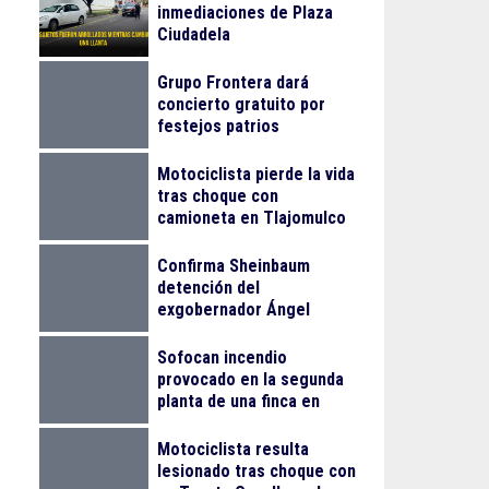
inmediaciones de Plaza
Ciudadela
Grupo Frontera dará
concierto gratuito por
festejos patrios
Motociclista pierde la vida
tras choque con
camioneta en Tlajomulco
Confirma Sheinbaum
detención del
exgobernador Ángel
Aguirre Rivero por el caso
Ayotzinapa
Sofocan incendio
provocado en la segunda
planta de una finca en
Arcos Vallarta
Motociclista resulta
lesionado tras choque con