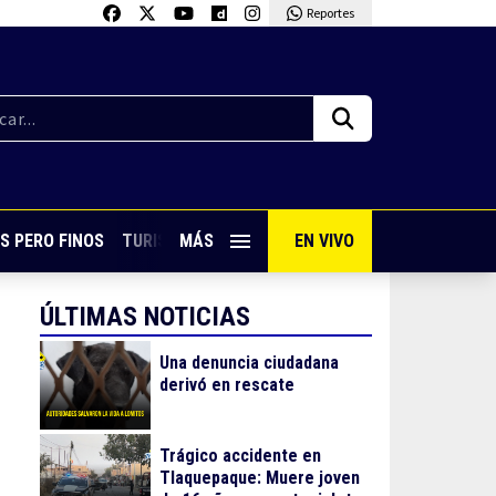
Reportes
S PERO FINOS
TURISMO CON SABOR
MÁS
EN VIVO
VIVE PUERTO VALLARTA
ÚLTIMAS NOTICIAS
Una denuncia ciudadana
derivó en rescate
Trágico accidente en
Tlaquepaque: Muere joven