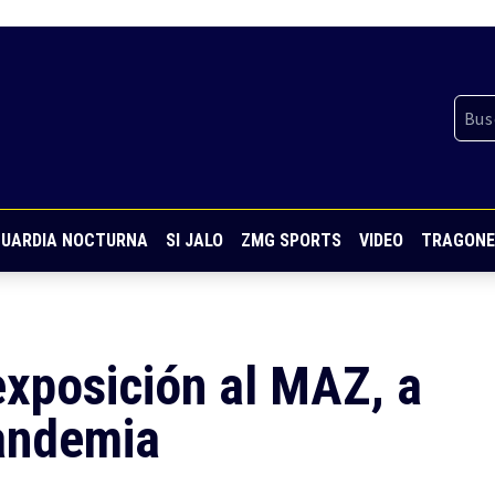
UARDIA NOCTURNA
SI JALO
ZMG SPORTS
VIDEO
TRAGONE
exposición al MAZ, a
andemia