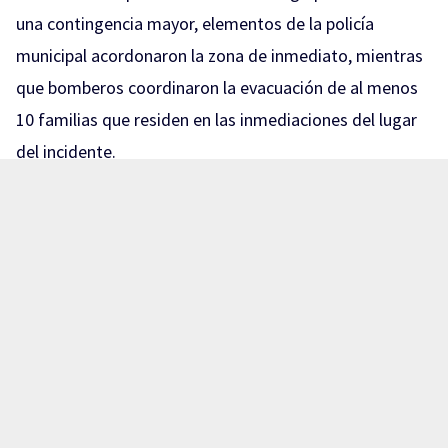
una contingencia mayor, elementos de la policía
municipal acordonaron la zona de inmediato, mientras
que bomberos coordinaron la evacuación de al menos
10 familias que residen en las inmediaciones del lugar
del incidente.
Te puede interesar:
Vecinos de la colonia El Hormiguero
fueron evacuados de su viviendas
De acuerdo con los primeros reportes recabados en el
sitio, la situación de riesgo se habría generado al
parecer debido a un descuido del operador, quien