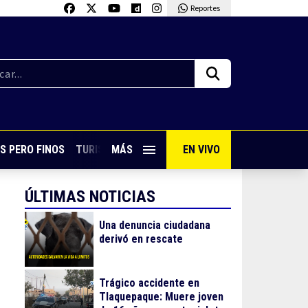
Reportes
S PERO FINOS
TURISMO CON SABOR
MÁS
EN VIVO
VIVE PUERTO VALLARTA
ÚLTIMAS NOTICIAS
Una denuncia ciudadana
derivó en rescate
Trágico accidente en
Tlaquepaque: Muere joven