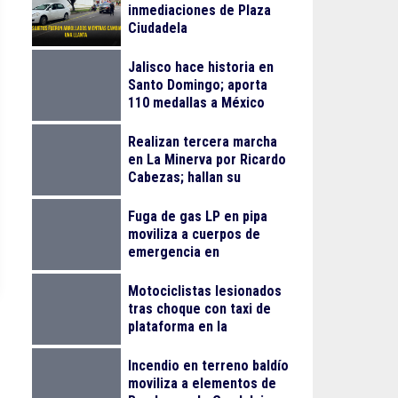
inmediaciones de Plaza
Ciudadela
Jalisco hace historia en
Santo Domingo; aporta
110 medallas a México
Realizan tercera marcha
en La Minerva por Ricardo
Cabezas; hallan su
vehículo en Zapopan
Fuga de gas LP en pipa
moviliza a cuerpos de
emergencia en
Tlaquepaque
Motociclistas lesionados
tras choque con taxi de
plataforma en la
Monumental
Incendio en terreno baldío
moviliza a elementos de