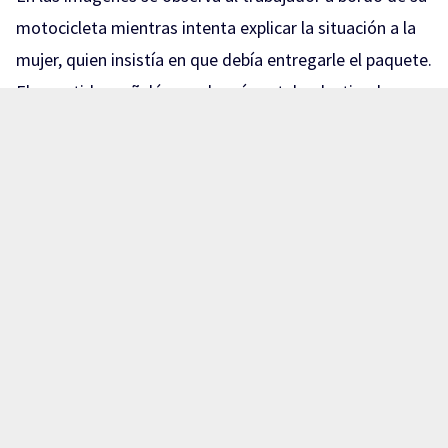
motocicleta mientras intenta explicar la situación a la
mujer, quien insistía en que debía entregarle el paquete.
El repartidor señaló que el envío estaba destinado a
otra persona y que, por protocolo, no podía entregarlo
a alguien diferente al destinatario.
La discusión continuó y el intercambio de palabras
subió de tono. En un momento, la mujer insultó al
trabajador, mientras este intentaba aclarar que no
podía proporcionarle el paquete debido a que no
estaba registrado a su nombre.