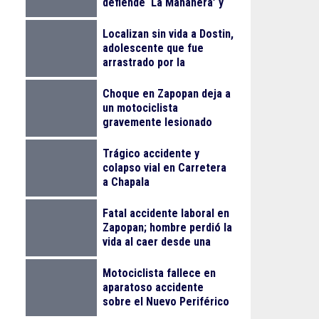
defiende ‘La Mañanera’ y
anuncia Jornada Nacional
de Reforestación
Localizan sin vida a Dostin,
adolescente que fue
arrastrado por la
corriente en la Barranca
de Oblatos
Choque en Zapopan deja a
un motociclista
gravemente lesionado
Trágico accidente y
colapso vial en Carretera
a Chapala
Fatal accidente laboral en
Zapopan; hombre perdió la
vida al caer desde una
obra
Motociclista fallece en
aparatoso accidente
sobre el Nuevo Periférico