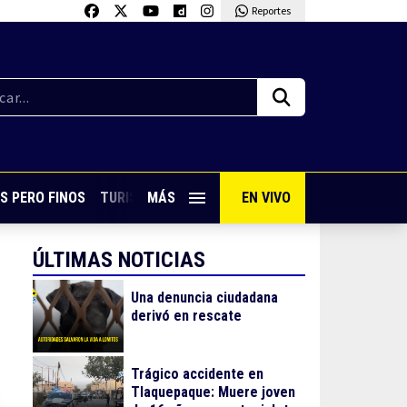
Reportes
S PERO FINOS
TURISMO CON SABOR
MÁS
EN VIVO
VIVE PUERTO VALLARTA
ÚLTIMAS NOTICIAS
Una denuncia ciudadana
derivó en rescate
Trágico accidente en
Tlaquepaque: Muere joven