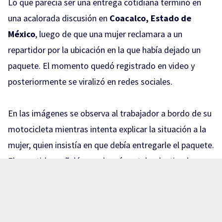
Lo que parecía ser una entrega cotidiana terminó en
una acalorada discusión en
Coacalco, Estado de
México
, luego de que una mujer reclamara a un
repartidor por la ubicación en la que había dejado un
paquete. El momento quedó registrado en video y
posteriormente se viralizó en redes sociales.
En las imágenes se observa al trabajador a bordo de su
motocicleta mientras intenta explicar la situación a la
mujer, quien insistía en que debía entregarle el paquete.
El repartidor señaló que el envío estaba destinado a
otra persona y que, por protocolo, no podía entregarlo
a alguien diferente al destinatario.