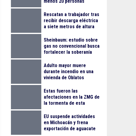
menos 20 personas
lesionadas
Rescatan a trabajador tras
recibir descarga eléctrica
a siete metros de altura
en La Nogalera
Sheinbaum: estudio sobre
gas no convencional busca
fortalecer la soberanía
energética
Adulto mayor muere
durante incendio en una
vivienda de Oblatos
Estas fueron las
afectaciones en la ZMG de
la tormenta de esta
madrugada
EU suspende actividades
en Michoacán y frena
exportación de aguacate