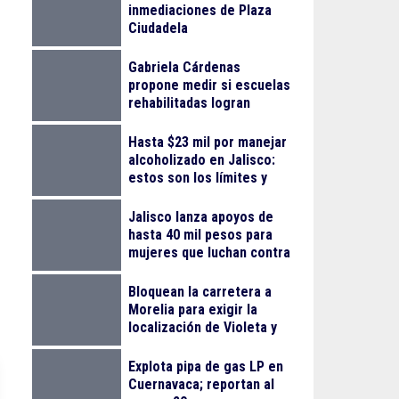
inmediaciones de Plaza
Ciudadela
Gabriela Cárdenas
propone medir si escuelas
rehabilitadas logran
reducir el abandono
escolar
Hasta $23 mil por manejar
alcoholizado en Jalisco:
estos son los límites y
sanciones en 2026
Jalisco lanza apoyos de
hasta 40 mil pesos para
mujeres que luchan contra
el cáncer
Bloquean la carretera a
Morelia para exigir la
localización de Violeta y
Melissa
Explota pipa de gas LP en
Cuernavaca; reportan al