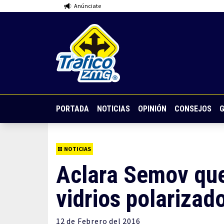
Anúnciate
PORTADA
NOTICIAS
OPINIÓN
CONSEJOS
G
NOTICIAS
Aclara Semov que
vidrios polarizad
12 de
Febrero
del 2016