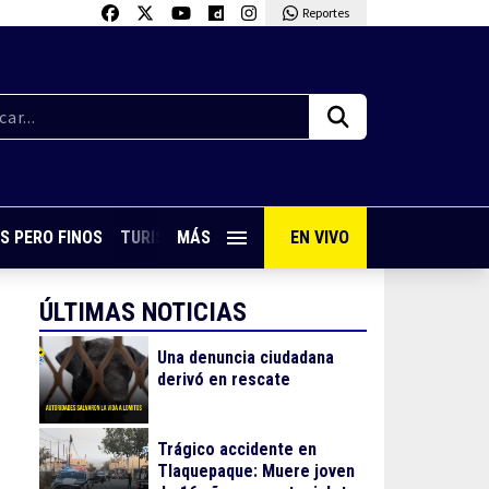
Reportes
S PERO FINOS
TURISMO CON SABOR
MÁS
EN VIVO
VIVE PUERTO VALLARTA
ÚLTIMAS NOTICIAS
Una denuncia ciudadana
derivó en rescate
Trágico accidente en
Tlaquepaque: Muere joven