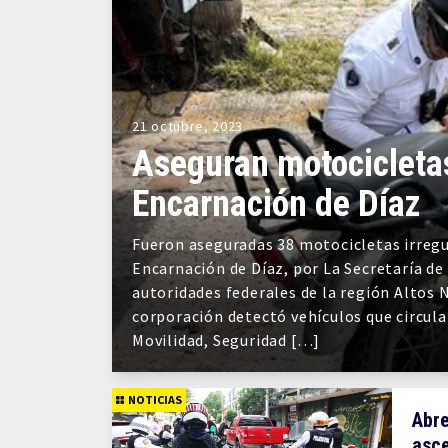
21 octubre, 2023
Aseguran motocicletas
Encarnación de Díaz
Fueron aseguradas 38 motocicletas irregu
Encarnación de Díaz, por La Secretaría de
autoridades federales de la región Altos No
corporación detectó vehículos que circulab
Movilidad, Seguridad […]
NOTICIAS
Abre
asce