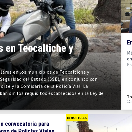
En
 en Teocaltiche y
Má
en
Es
lares en los municipios de Teocaltiche y
 Seguridad del Estado (SSE), en conjunto con
rte y la Comisaría de la Policía Vial. La
an sin los requisitos establecidos en la Ley de
Tr
12
NOTICIAS
n convocatoria para
nso de Policías Viales