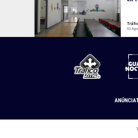
Tráfi
03 Ago
ANÚNCIA