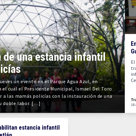
En
G
 de una estancia infantil
El
icías
tr
in
Ce
jueves un evento en el Parque Agua Azul, en
el cual el Presidente Municipal, Ismael Del Toro
 a las mamás policías con la instauración de una
Tr
su doble labor. […]
18
bilitan estancia infantil
etlán