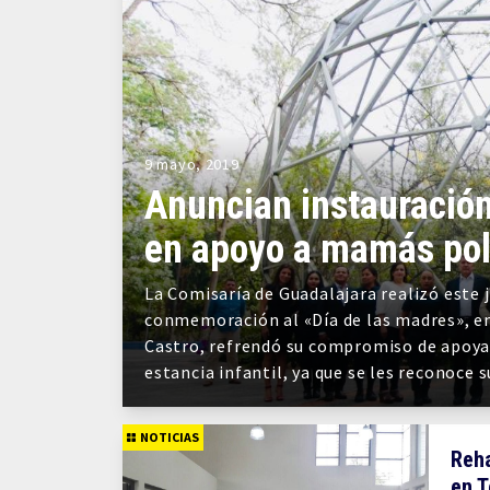
9 mayo, 2019
Anuncian instauración
en apoyo a mamás pol
La Comisaría de Guadalajara realizó este 
conmemoración al «Día de las madres», en 
Castro, refrendó su compromiso de apoyar
estancia infantil, ya que se les reconoce 
NOTICIAS
Reha
en T