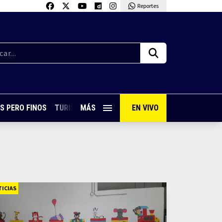
Reportes
S PERO FINOS
TURISMO CON SABOR
MÁS
EN VIVO
VIVE PUERTO VALLARTA
ICIAS