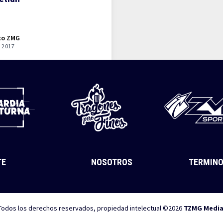
co ZMG
 2017
TE
NOSOTROS
TERMINO
Todos los derechos reservados, propiedad intelectual ©2026
TZMG Medi