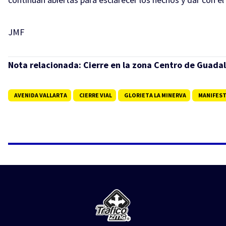
JMF
Nota relacionada:
Cierre en la zona Centro de Guada
AVENIDA VALLARTA
CIERRE VIAL
GLORIETA LA MINERVA
MANIFES