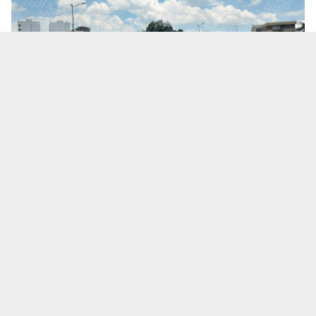
Te puede interesar:
Salió a una cita de trabajo y no
volvió: ¿Qué se sabe de la desaparición del
empresario Ricardo Cabezas Talavera?