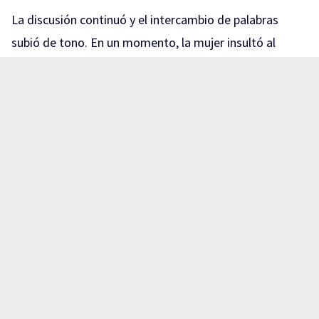
La discusión continuó y el intercambio de palabras
subió de tono. En un momento, la mujer insultó al
trabajador, mientras este intentaba aclarar que no
podía proporcionarle el paquete debido a que no
estaba registrado a su nombre.
Te puede interesar:
Brian salió a recoger a su bebé
y ya no regresó: buscan a joven albañil
desaparecido en Zapopan
La situación escaló cuando, de acuerdo con lo que se
observa en la grabación,
la mujer presuntamente