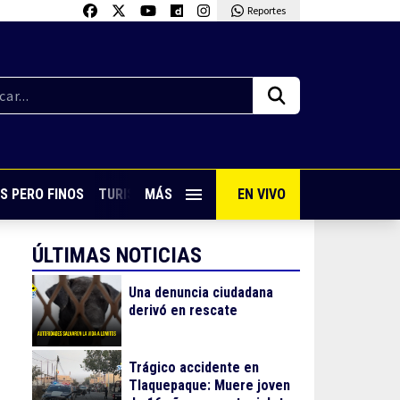
Reportes
S PERO FINOS
TURISMO CON SABOR
MÁS
EN VIVO
VIVE PUERTO VALLARTA
ÚLTIMAS NOTICIAS
Una denuncia ciudadana
derivó en rescate
Trágico accidente en
Tlaquepaque: Muere joven