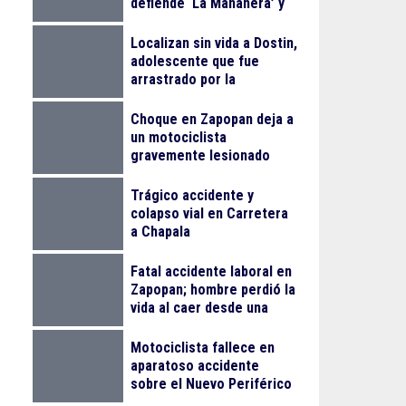
defiende ‘La Mañanera’ y
anuncia Jornada Nacional
de Reforestación
Localizan sin vida a Dostin,
adolescente que fue
arrastrado por la
corriente en la Barranca
de Oblatos
Choque en Zapopan deja a
un motociclista
gravemente lesionado
Trágico accidente y
colapso vial en Carretera
a Chapala
Fatal accidente laboral en
Zapopan; hombre perdió la
vida al caer desde una
obra
Motociclista fallece en
aparatoso accidente
sobre el Nuevo Periférico