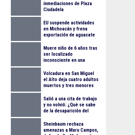
inmediaciones de Plaza
Ciudadela
EU suspende actividades
en Michoacán y frena
exportación de aguacate
Muere niño de 6 años tras
ser localizado
inconsciente en una
alberca en El Salto
Volcadura en San Miguel
el Alto deja cuatro adultos
muertos y tres menores
lesionados
Salió a una cita de trabajo
y no volvió: ¿Qué se sabe
de la desaparición del
empresario Ricardo
Cabezas Talavera?
Sheinbaum rechaza
amenazas a Maru Campos,