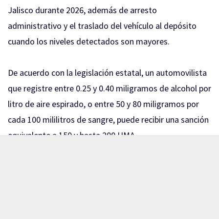
Jalisco durante 2026, además de arresto
administrativo y el traslado del vehículo al depósito
cuando los niveles detectados son mayores.
De acuerdo con la legislación estatal, un automovilista
que registre entre 0.25 y 0.40 miligramos de alcohol por
litro de aire espirado, o entre 50 y 80 miligramos por
cada 100 mililitros de sangre, puede recibir una sanción
equivalente a 150 y hasta 200 UMA.
Con el valor de la UMA vigente para 2026, de 117.31
pesos diarios, esto representa multas que pueden ir
aproximadamente de 17 mil 596 a 23 mil 462 pesos.