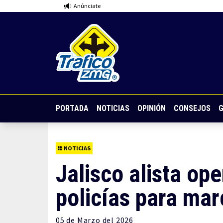
Anúnciate
PORTADA
NOTICIAS
OPINIÓN
CONSEJOS
G
NOTICIAS
Jalisco alista op
policías para ma
05 de
Marzo
del 2026