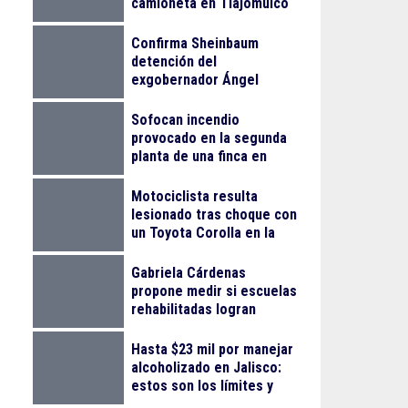
camioneta en Tlajomulco
Confirma Sheinbaum
detención del
exgobernador Ángel
Aguirre Rivero por el caso
Ayotzinapa
Sofocan incendio
provocado en la segunda
planta de una finca en
Arcos Vallarta
Motociclista resulta
lesionado tras choque con
un Toyota Corolla en la
colonia Progreso
Gabriela Cárdenas
propone medir si escuelas
rehabilitadas logran
reducir el abandono
escolar
Hasta $23 mil por manejar
alcoholizado en Jalisco:
estos son los límites y
sanciones en 2026