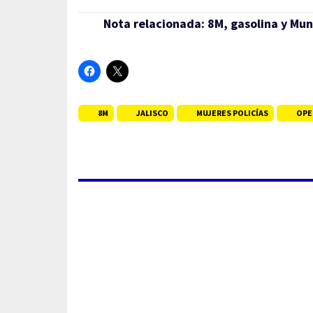
Nota relacionada:
8M, gasolina y Mun
8M
JALISCO
MUJERES POLICÍAS
OPE