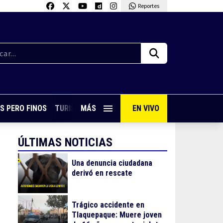
Reportes
S PERO FINOS
TURISMO CON SABOR
MÁS
EN VIVO
VIVE PUERTO VALLARTA
ÚLTIMAS NOTICIAS
Una denuncia ciudadana
derivó en rescate
Trágico accidente en
Tlaquepaque: Muere joven