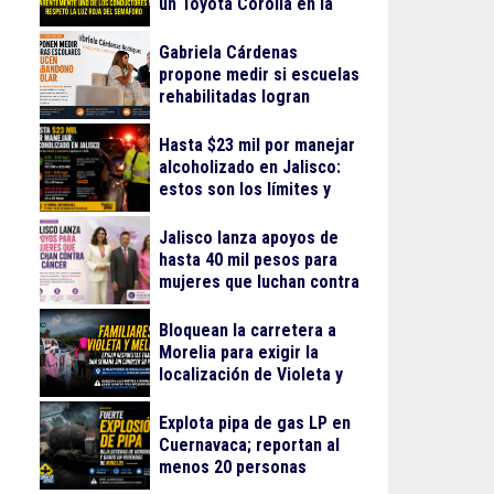
un Toyota Corolla en la
colonia Progreso
Gabriela Cárdenas
propone medir si escuelas
rehabilitadas logran
reducir el abandono
escolar
Hasta $23 mil por manejar
alcoholizado en Jalisco:
estos son los límites y
sanciones en 2026
Jalisco lanza apoyos de
hasta 40 mil pesos para
mujeres que luchan contra
el cáncer
Bloquean la carretera a
Morelia para exigir la
localización de Violeta y
Melissa
Explota pipa de gas LP en
Cuernavaca; reportan al
menos 20 personas
lesionadas