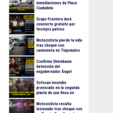
inmediaciones de Plaza
Ciudadela
Grupo Frontera dará
concierto gratuito por
festejos patrios
Motociclista pierde la vida
tras choque con
camioneta en Tlajomulco
Confirma Sheinbaum
detención del
exgobernador Ángel
Aguirre Rivero por el caso
Ayotzinapa
Sofocan incendio
provocado en la segunda
planta de una finca en
Arcos Vallarta
Motociclista resulta
lesionado tras choque con