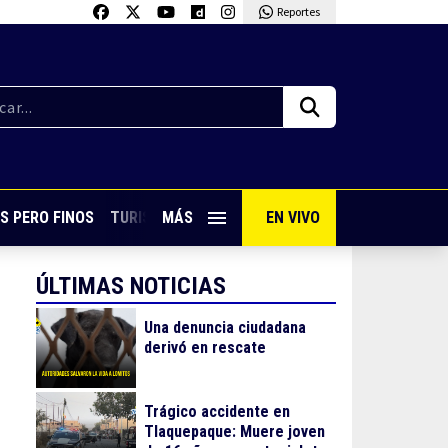
Reportes
S PERO FINOS
TURISMO CON SABOR
MÁS
EN VIVO
VIVE PUERTO VALLARTA
ÚLTIMAS NOTICIAS
Una denuncia ciudadana
derivó en rescate
Trágico accidente en
Tlaquepaque: Muere joven