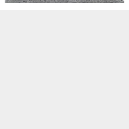
Te puede interesar:
Salió a una cita de trabajo y no
volvió: ¿Qué se sabe de la desaparición del
empresario Ricardo Cabezas Talavera?
La marcha avanzó sobre la avenida Vallarta, generando
cierres viales y carga vehicular en la zona.
Esta nueva manifestación se realiza tras el hallazgo del
vehículo Fiat en el que se desplazaba el empresario al
momento de su desaparición.