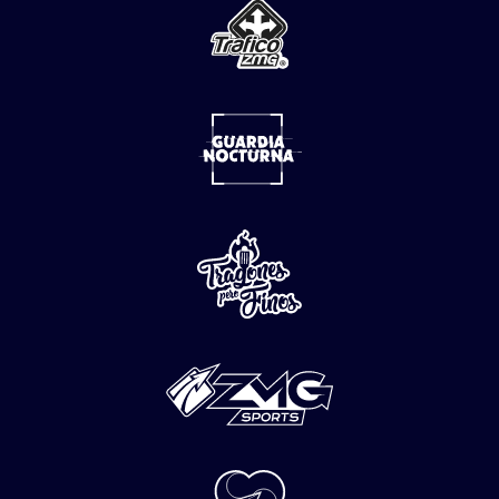
NOTICIAS
Explota pipa de gas LP en
Cuernavaca; reportan al menos 20
personas lesionadas
06 de
Agosto
del 2026
Una pipa que transportaba gas LP explotó la tarde de
este jueves en la colonia Las Granjas, en el municipio de
Cuernavaca, dejando de manera preliminar un saldo de
20 personas lesionadas con quemaduras de diversa
gravedad, además de importantes daños materiales en
viviendas, vehículos e infraestructura urbana.