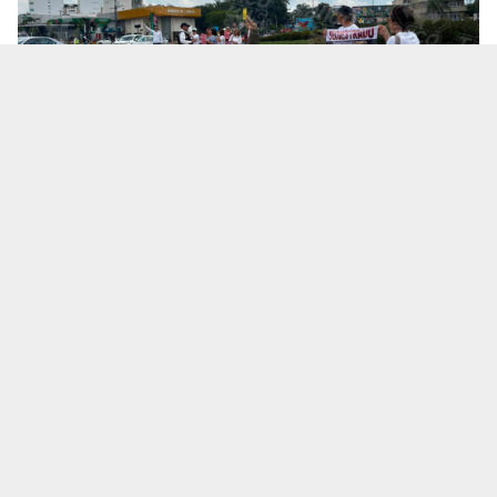
Te puede interesar:
Salió a una cita de trabajo y no
volvió: ¿Qué se sabe de la desaparición del
empresario Ricardo Cabezas Talavera?
La marcha avanzó sobre la avenida Vallarta, generando