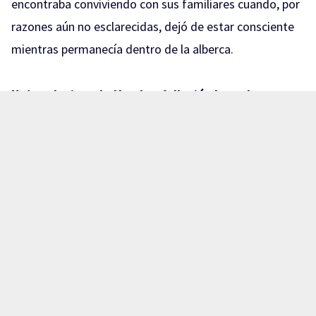
encontraba conviviendo con sus familiares cuando, por
razones aún no esclarecidas, dejó de estar consciente
mientras permanecía dentro de la alberca.
Nota relacionada:
Hombre falleció ahogado en
canal de agua: Arenales Tapatíos
Familiares trasladaron rápidamente al niño hasta un
puesto de socorros en el municipio de El Salto en busca
de atención médica; sin embargo, a su llegada,
personal del lugar únicamente pudo confirmar que ya
no contaba con signos vitales.