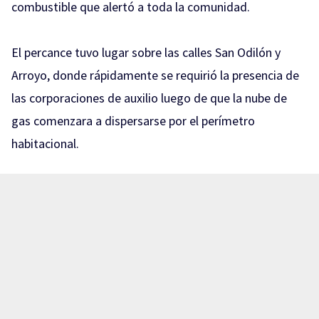
combustible que alertó a toda la comunidad.
El percance tuvo lugar sobre las calles San Odilón y
Arroyo, donde rápidamente se requirió la presencia de
las corporaciones de auxilio luego de que la nube de
gas comenzara a dispersarse por el perímetro
habitacional.
Como medida preventiva ante el riesgo potencial de
una contingencia mayor, elementos de la policía
municipal acordonaron la zona de inmediato, mientras
que bomberos coordinaron la evacuación de al menos
10 familias que residen en las inmediaciones del lugar
del incidente.