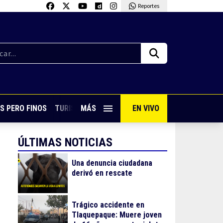
Reportes
S PERO FINOS
TURISMO CON SABOR
MÁS
EN VIVO
VIVE PUERTO VALLARTA
ÚLTIMAS NOTICIAS
Una denuncia ciudadana
derivó en rescate
Trágico accidente en
Tlaquepaque: Muere joven