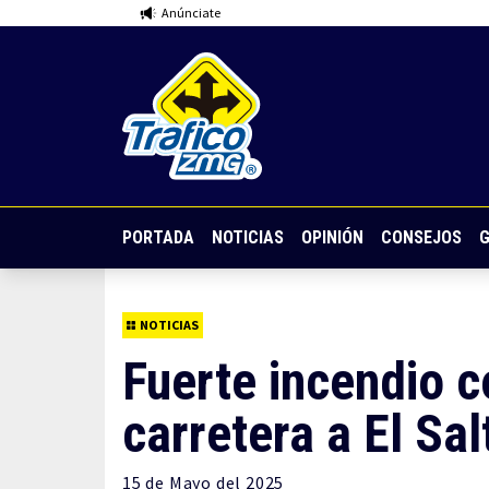
Anúnciate
PORTADA
NOTICIAS
OPINIÓN
CONSEJOS
G
NOTICIAS
Fuerte incendio 
carretera a El Sal
15 de
Mayo
del 2025