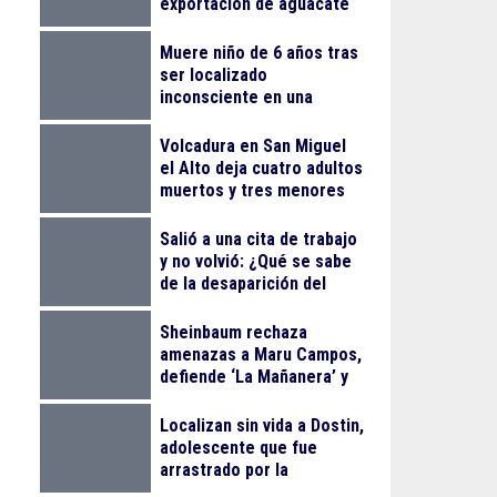
exportación de aguacate
Muere niño de 6 años tras
ser localizado
inconsciente en una
alberca en El Salto
Volcadura en San Miguel
el Alto deja cuatro adultos
muertos y tres menores
lesionados
Salió a una cita de trabajo
y no volvió: ¿Qué se sabe
de la desaparición del
empresario Ricardo
Cabezas Talavera?
Sheinbaum rechaza
amenazas a Maru Campos,
defiende ‘La Mañanera’ y
anuncia Jornada Nacional
de Reforestación
Localizan sin vida a Dostin,
adolescente que fue
arrastrado por la
corriente en la Barranca