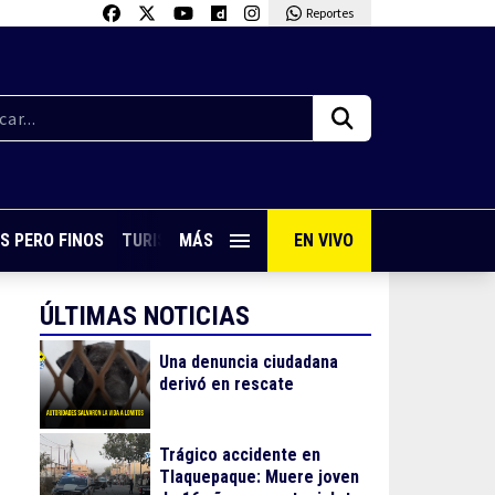
Reportes
S PERO FINOS
TURISMO CON SABOR
MÁS
EN VIVO
VIVE PUERTO VALLARTA
ÚLTIMAS NOTICIAS
Una denuncia ciudadana
derivó en rescate
Trágico accidente en
Tlaquepaque: Muere joven