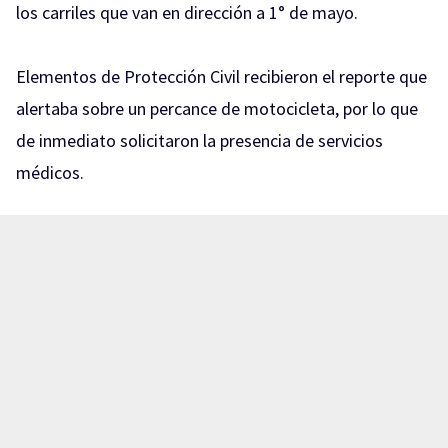
los carriles que van en dirección a 1° de mayo.
Elementos de Protección Civil recibieron el reporte que
alertaba sobre un percance de motocicleta, por lo que
de inmediato solicitaron la presencia de servicios
médicos.
A su llegada, paramédicos realizaron maniobras de RCP
al conductor de la motocicleta. Sin embargo y pese a
los esfuerzos del personal de salud, se confirmó que el
hombre ya no contaba con signos vitales.