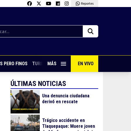
Reportes
S PERO FINOS
TURISMO CON SABOR
MÁS
EN VIVO
VIVE PUERTO VALLARTA
ÚLTIMAS NOTICIAS
Una denuncia ciudadana
derivó en rescate
Trágico accidente en
Tlaquepaque: Muere joven