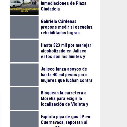
inmediaciones de Plaza
Ciudadela
Gabriela Cárdenas
propone medir si escuelas
rehabilitadas logran
reducir el abandono
escolar
Hasta $23 mil por manejar
alcoholizado en Jalisco:
estos son los límites y
sanciones en 2026
Jalisco lanza apoyos de
hasta 40 mil pesos para
mujeres que luchan contra
el cáncer
Bloquean la carretera a
Morelia para exigir la
localización de Violeta y
Melissa
Explota pipa de gas LP en
Cuernavaca; reportan al