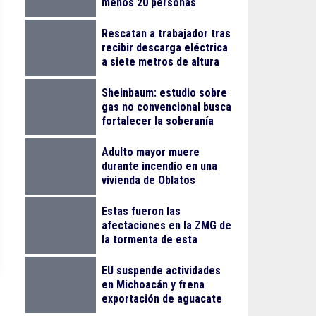
menos 20 personas
lesionadas
Rescatan a trabajador tras
recibir descarga eléctrica
a siete metros de altura
en La Nogalera
Sheinbaum: estudio sobre
gas no convencional busca
fortalecer la soberanía
energética
Adulto mayor muere
durante incendio en una
vivienda de Oblatos
Estas fueron las
afectaciones en la ZMG de
la tormenta de esta
madrugada
EU suspende actividades
en Michoacán y frena
exportación de aguacate