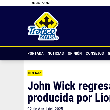
Anúnciate
PORTADA
NOTICIAS
OPINIÓN
CONSEJOS
G
SI JALO
John Wick regres
producida por Li
02 de
Abril
del 2025