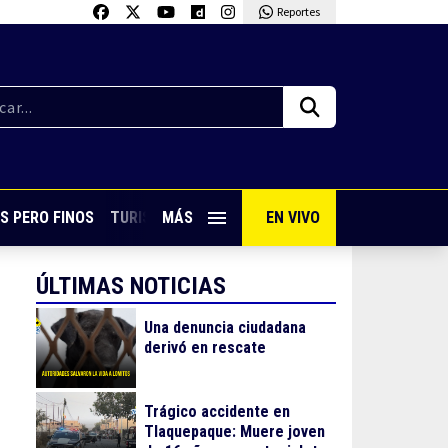
Reportes
S PERO FINOS
TURISMO CON SABOR
MÁS
EN VIVO
VIVE PUERTO VALLARTA
ÚLTIMAS NOTICIAS
Una denuncia ciudadana
derivó en rescate
Trágico accidente en
Tlaquepaque: Muere joven