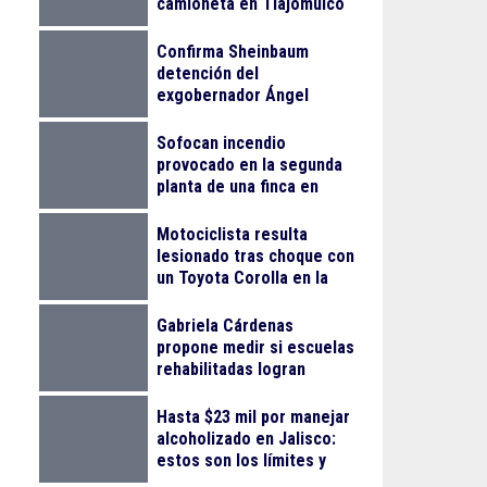
camioneta en Tlajomulco
Confirma Sheinbaum
detención del
exgobernador Ángel
Aguirre Rivero por el caso
Ayotzinapa
Sofocan incendio
provocado en la segunda
planta de una finca en
Arcos Vallarta
Motociclista resulta
lesionado tras choque con
un Toyota Corolla en la
colonia Progreso
Gabriela Cárdenas
propone medir si escuelas
rehabilitadas logran
reducir el abandono
escolar
Hasta $23 mil por manejar
alcoholizado en Jalisco:
estos son los límites y
sanciones en 2026