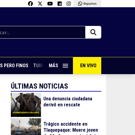
Reportes
S PERO FINOS
TURISMO CON SABOR
MÁS
EN VIVO
VIVE PUERTO VALLARTA
ÚLTIMAS NOTICIAS
Una denuncia ciudadana
derivó en rescate
Trágico accidente en
Tlaquepaque: Muere joven