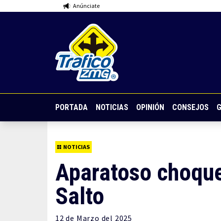
Anúnciate
PORTADA
NOTICIAS
OPINIÓN
CONSEJOS
G
NOTICIAS
Aparatoso choque
Salto
12 de
Marzo
del 2025