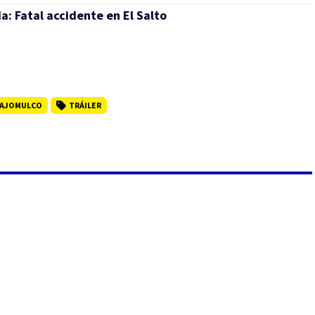
da:
Fatal accidente en El Salto
AJOMULCO
TRÁILER