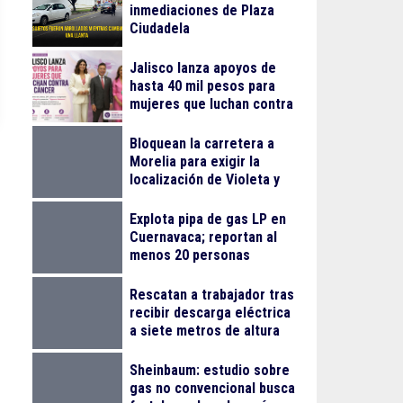
inmediaciones de Plaza
Ciudadela
Jalisco lanza apoyos de
hasta 40 mil pesos para
mujeres que luchan contra
el cáncer
Bloquean la carretera a
Morelia para exigir la
localización de Violeta y
Melissa
Explota pipa de gas LP en
Cuernavaca; reportan al
menos 20 personas
lesionadas
Rescatan a trabajador tras
recibir descarga eléctrica
a siete metros de altura
en La Nogalera
Sheinbaum: estudio sobre
gas no convencional busca