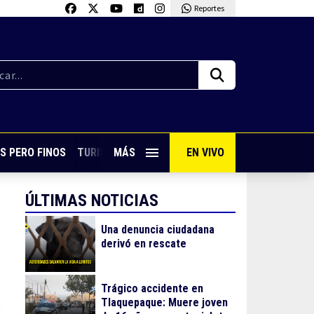
Reportes
S PERO FINOS
TURISMO CON SABOR
MÁS
EN VIVO
VIVE PUERTO VALLARTA
ÚLTIMAS NOTICIAS
Una denuncia ciudadana
derivó en rescate
Trágico accidente en
Tlaquepaque: Muere joven