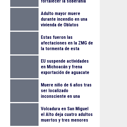
fortalecer la soberanía
energética
Adulto mayor muere
durante incendio en una
vivienda de Oblatos
Estas fueron las
afectaciones en la ZMG de
la tormenta de esta
madrugada
EU suspende actividades
en Michoacán y frena
exportación de aguacate
Muere niño de 6 años tras
ser localizado
inconsciente en una
alberca en El Salto
Volcadura en San Miguel
el Alto deja cuatro adultos
muertos y tres menores
lesionados