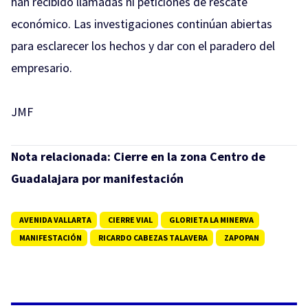
han recibido llamadas ni peticiones de rescate
económico. Las investigaciones continúan abiertas
para esclarecer los hechos y dar con el paradero del
empresario.
JMF
Nota relacionada:
Cierre en la zona Centro de
Guadalajara por manifestación
AVENIDA VALLARTA
CIERRE VIAL
GLORIETA LA MINERVA
MANIFESTACIÓN
RICARDO CABEZAS TALAVERA
ZAPOPAN