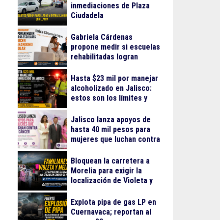
inmediaciones de Plaza
Ciudadela
Gabriela Cárdenas
propone medir si escuelas
rehabilitadas logran
reducir el abandono
escolar
Hasta $23 mil por manejar
alcoholizado en Jalisco:
estos son los límites y
sanciones en 2026
Jalisco lanza apoyos de
hasta 40 mil pesos para
mujeres que luchan contra
el cáncer
Bloquean la carretera a
Morelia para exigir la
localización de Violeta y
Melissa
Explota pipa de gas LP en
Cuernavaca; reportan al