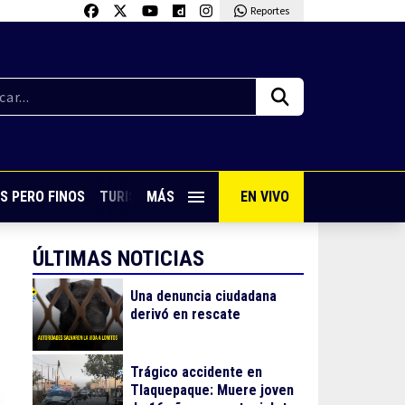
Reportes
S PERO FINOS
TURISMO CON SABOR
MÁS
EN VIVO
VIVE PUERTO VALLARTA
ÚLTIMAS NOTICIAS
Una denuncia ciudadana
derivó en rescate
Trágico accidente en
Tlaquepaque: Muere joven