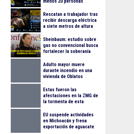
menos 20 personas
lesionadas
Rescatan a trabajador tras
recibir descarga eléctrica
a siete metros de altura
en La Nogalera
Sheinbaum: estudio sobre
gas no convencional busca
fortalecer la soberanía
energética
Adulto mayor muere
durante incendio en una
vivienda de Oblatos
Estas fueron las
afectaciones en la ZMG de
la tormenta de esta
madrugada
EU suspende actividades
en Michoacán y frena
exportación de aguacate