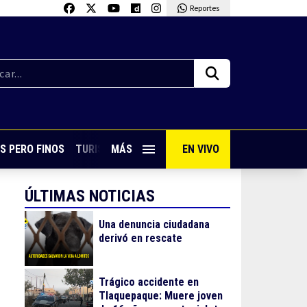
Reportes
S PERO FINOS
TURISMO CON SABOR
MÁS
EN VIVO
VIVE PUERTO VALLARTA
ÚLTIMAS NOTICIAS
Una denuncia ciudadana
derivó en rescate
Trágico accidente en
Tlaquepaque: Muere joven