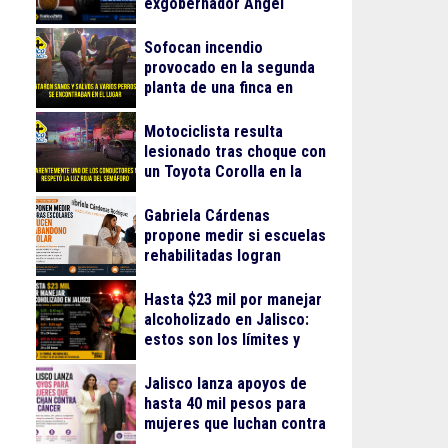
exgobernador Ángel
Aguirre Rivero por el caso
Ayotzinapa
Sofocan incendio
provocado en la segunda
planta de una finca en
Arcos Vallarta
Motociclista resulta
lesionado tras choque con
un Toyota Corolla en la
colonia Progreso
Gabriela Cárdenas
propone medir si escuelas
rehabilitadas logran
reducir el abandono
escolar
Hasta $23 mil por manejar
alcoholizado en Jalisco:
estos son los límites y
sanciones en 2026
Jalisco lanza apoyos de
hasta 40 mil pesos para
mujeres que luchan contra
el cáncer