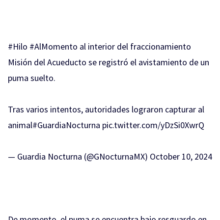
#Hilo
#AlMomento
al interior del fraccionamiento
Misión del Acueducto se registró el avistamiento de un
puma suelto.
Tras varios intentos, autoridades lograron capturar al
animal
#GuardiaNocturna
pic.twitter.com/yDzSi0XwrQ
— Guardia Nocturna (@GNocturnaMX)
October 10, 2024
De momento, el puma se encuentra bajo resguardo en