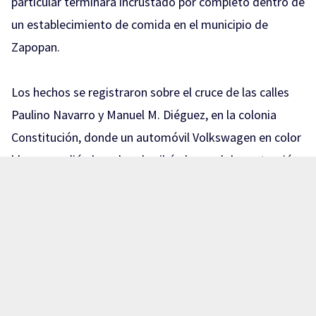
particular terminara incrustado por completo dentro de
un establecimiento de comida en el municipio de
Zapopan.
Los hechos se registraron sobre el cruce de las calles
Paulino Navarro y Manuel M. Diéguez, en la colonia
Constitución, donde un automóvil Volkswagen en color
blanco perdió el rumbo, derribó el cancel de protección
y colapsó un muro hasta ingresar por completo al
negocio «La Chilaquila».
Sin chilaquiles para este domingo
Un automóvil terminó dentro de un local de