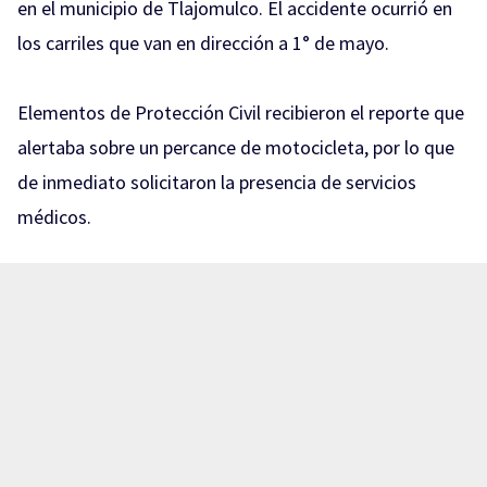
en el municipio de Tlajomulco. El accidente ocurrió en
los carriles que van en dirección a 1° de mayo.
Elementos de Protección Civil recibieron el reporte que
alertaba sobre un percance de motocicleta, por lo que
de inmediato solicitaron la presencia de servicios
médicos.
A su llegada, paramédicos realizaron maniobras de RCP
al conductor de la motocicleta. Sin embargo y pese a
los esfuerzos del personal de salud, se confirmó que el
hombre ya no contaba con signos vitales.