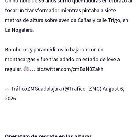
Un hombre de 39 años sufrió quemaduras en el brazo al
tocar un transformador mientras pintaba a siete
metros de altura sobre avenida Cañas y calle Trigo, en
La Nogalera.
Bomberos y paramédicos lo bajaron con un
montacargas y fue trasladado en estado de leve a
regular.
…
pic.twitter.com/cmBaN0Zakh
— TráficoZMGuadalajara (@Trafico_ZMG)
August 6,
2026
Operativo de rescate en las alturas