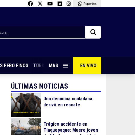
Reportes
S PERO FINOS
TURISMO CON SABOR
MÁS
EN VIVO
VIVE PUERTO VALLARTA
ÚLTIMAS NOTICIAS
Una denuncia ciudadana
derivó en rescate
Trágico accidente en
Tlaquepaque: Muere joven