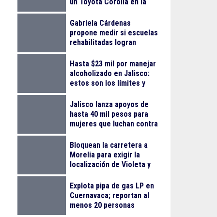
un Toyota Corolla en la
colonia Progreso
Gabriela Cárdenas
propone medir si escuelas
rehabilitadas logran
reducir el abandono
escolar
Hasta $23 mil por manejar
alcoholizado en Jalisco:
estos son los límites y
sanciones en 2026
Jalisco lanza apoyos de
hasta 40 mil pesos para
mujeres que luchan contra
el cáncer
Bloquean la carretera a
Morelia para exigir la
localización de Violeta y
Melissa
Explota pipa de gas LP en
Cuernavaca; reportan al
menos 20 personas
lesionadas