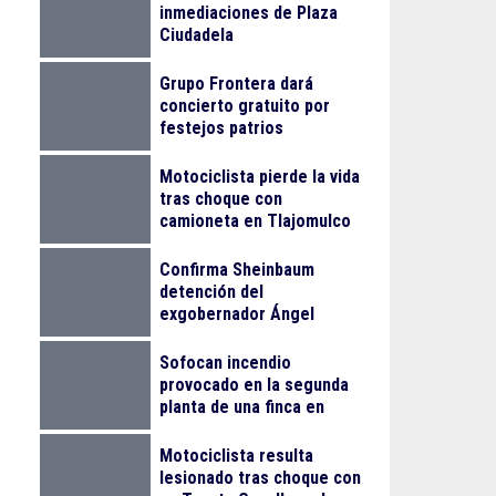
inmediaciones de Plaza
Ciudadela
Grupo Frontera dará
concierto gratuito por
festejos patrios
Motociclista pierde la vida
tras choque con
camioneta en Tlajomulco
Confirma Sheinbaum
detención del
exgobernador Ángel
Aguirre Rivero por el caso
Ayotzinapa
Sofocan incendio
provocado en la segunda
planta de una finca en
Arcos Vallarta
Motociclista resulta
lesionado tras choque con