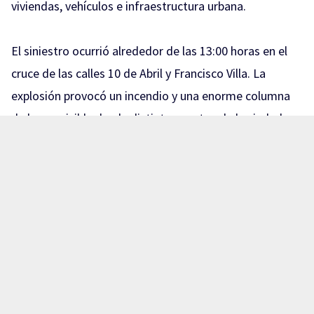
viviendas, vehículos e infraestructura urbana.
El siniestro ocurrió alrededor de las 13:00 horas en el
cruce de las calles 10 de Abril y Francisco Villa. La
explosión provocó un incendio y una enorme columna
de humo visible desde distintos puntos de la ciudad,
mientras vecinos reportaron un fuerte estruendo que
sacudió las viviendas cercanas.
Nota relacionada:
Explota pipa de gas en Lagos de
Moreno