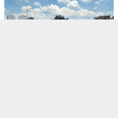
Te puede interesar:
Salió a una cita de trabajo y no
volvió: ¿Qué se sabe de la desaparición del
empresario Ricardo Cabezas Talavera?