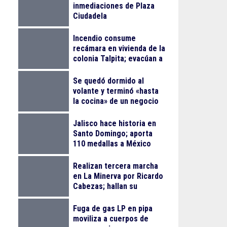
inmediaciones de Plaza
Ciudadela
Incendio consume
recámara en vivienda de la
colonia Talpita; evacúan a
siete personas ilesas
Se quedó dormido al
volante y terminó «hasta
la cocina» de un negocio
en ‘La Consti’ en Zapopan
Jalisco hace historia en
Santo Domingo; aporta
110 medallas a México
Realizan tercera marcha
en La Minerva por Ricardo
Cabezas; hallan su
vehículo en Zapopan
Fuga de gas LP en pipa
moviliza a cuerpos de