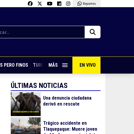
Reportes
S PERO FINOS
TURISMO CON SABOR
MÁS
EN VIVO
VIVE PUERTO VALLARTA
ÚLTIMAS NOTICIAS
Una denuncia ciudadana
derivó en rescate
Trágico accidente en
Tlaquepaque: Muere joven