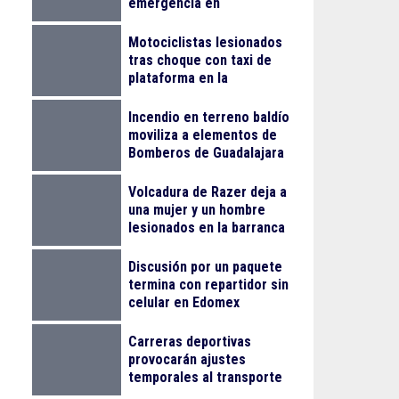
emergencia en
Tlaquepaque
Motociclistas lesionados
tras choque con taxi de
plataforma en la
Monumental
Incendio en terreno baldío
moviliza a elementos de
Bomberos de Guadalajara
Volcadura de Razer deja a
una mujer y un hombre
lesionados en la barranca
de Colimilla
Discusión por un paquete
termina con repartidor sin
celular en Edomex
Carreras deportivas
provocarán ajustes
temporales al transporte
público en Guadalajara