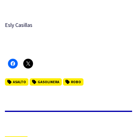
Esly Casillas
ASALTO
GASOLINERA
ROBO