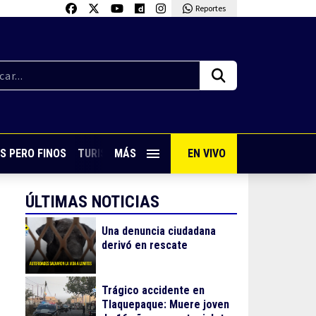
Reportes
S PERO FINOS
TURISMO CON SABOR
MÁS
EN VIVO
VIVE PUERTO VALLARTA
ÚLTIMAS NOTICIAS
Una denuncia ciudadana
derivó en rescate
Trágico accidente en
Tlaquepaque: Muere joven