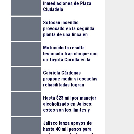
inmediaciones de Plaza
Ciudadela
Sofocan incendio
provocado en la segunda
planta de una finca en
Arcos Vallarta
Motociclista resulta
lesionado tras choque con
un Toyota Corolla en la
colonia Progreso
Gabriela Cárdenas
propone medir si escuelas
rehabilitadas logran
reducir el abandono
escolar
Hasta $23 mil por manejar
alcoholizado en Jalisco:
estos son los límites y
sanciones en 2026
Jalisco lanza apoyos de
hasta 40 mil pesos para