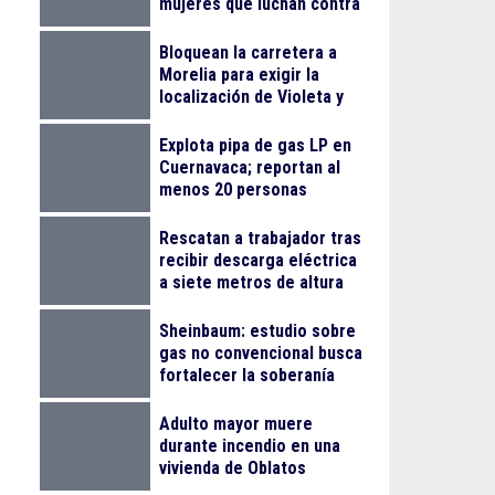
mujeres que luchan contra
el cáncer
Bloquean la carretera a
Morelia para exigir la
localización de Violeta y
Melissa
Explota pipa de gas LP en
Cuernavaca; reportan al
menos 20 personas
lesionadas
Rescatan a trabajador tras
recibir descarga eléctrica
a siete metros de altura
en La Nogalera
Sheinbaum: estudio sobre
gas no convencional busca
fortalecer la soberanía
energética
Adulto mayor muere
durante incendio en una
vivienda de Oblatos