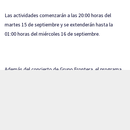
Las actividades comenzarán a las 20:00 horas del
martes 15 de septiembre y se extenderán hasta la
01:00 horas del miércoles 16 de septiembre.
Además del concierto de Grupo Frontera, el programa
contempla la participación de un grupo musical local, el
happening “Vive México” y un espectáculo de fuegos
artificiales.
El gobernador señaló que todas las actividades serán
gratuitas y estarán dirigidas al público en general.