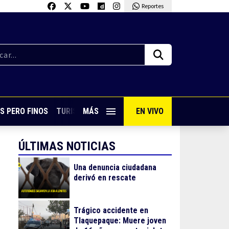
Reportes
S PERO FINOS
TURISMO CON SABOR
MÁS
EN VIVO
VIVE PUERTO VALLARTA
ÚLTIMAS NOTICIAS
Una denuncia ciudadana
derivó en rescate
Trágico accidente en
Tlaquepaque: Muere joven