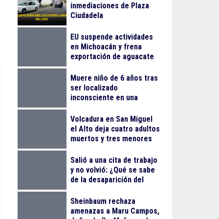
inmediaciones de Plaza
Ciudadela
EU suspende actividades
en Michoacán y frena
exportación de aguacate
Muere niño de 6 años tras
ser localizado
inconsciente en una
alberca en El Salto
Volcadura en San Miguel
el Alto deja cuatro adultos
muertos y tres menores
lesionados
Salió a una cita de trabajo
y no volvió: ¿Qué se sabe
de la desaparición del
empresario Ricardo
Cabezas Talavera?
Sheinbaum rechaza
amenazas a Maru Campos,