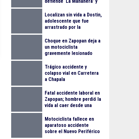
defiende ‘La Mañanera’ y
anuncia Jornada Nacional
de Reforestación
Localizan sin vida a Dostin,
adolescente que fue
arrastrado por la
corriente en la Barranca
de Oblatos
Choque en Zapopan deja a
un motociclista
gravemente lesionado
Trágico accidente y
colapso vial en Carretera
a Chapala
Fatal accidente laboral en
Zapopan; hombre perdió la
vida al caer desde una
obra
Motociclista fallece en
aparatoso accidente
sobre el Nuevo Periférico