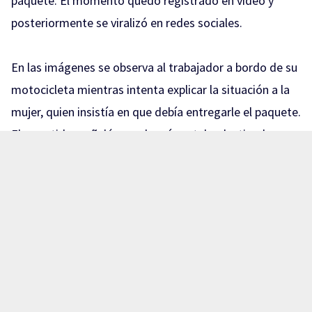
paquete. El momento quedó registrado en video y
posteriormente se viralizó en redes sociales.
En las imágenes se observa al trabajador a bordo de su
motocicleta mientras intenta explicar la situación a la
mujer, quien insistía en que debía entregarle el paquete.
El repartidor señaló que el envío estaba destinado a
otra persona y que, por protocolo, no podía entregarlo
a alguien diferente al destinatario.
La discusión continuó y el intercambio de palabras
subió de tono. En un momento, la mujer insultó al
trabajador, mientras este intentaba aclarar que no
podía proporcionarle el paquete debido a que no