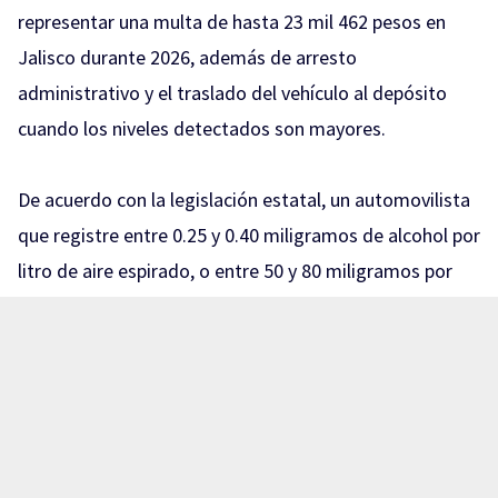
representar una multa de hasta 23 mil 462 pesos en
Jalisco durante 2026, además de arresto
administrativo y el traslado del vehículo al depósito
cuando los niveles detectados son mayores.
De acuerdo con la legislación estatal, un automovilista
que registre entre 0.25 y 0.40 miligramos de alcohol por
litro de aire espirado, o entre 50 y 80 miligramos por
cada 100 mililitros de sangre, puede recibir una sanción
equivalente a 150 y hasta 200 UMA.
Con el valor de la UMA vigente para 2026, de 117.31
pesos diarios, esto representa multas que pueden ir
aproximadamente de 17 mil 596 a 23 mil 462 pesos.