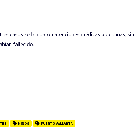
s tres casos se brindaron atenciones médicas oportunas, sin
bían fallecid
o.
TES
NIÑOS
PUERTO VALLARTA