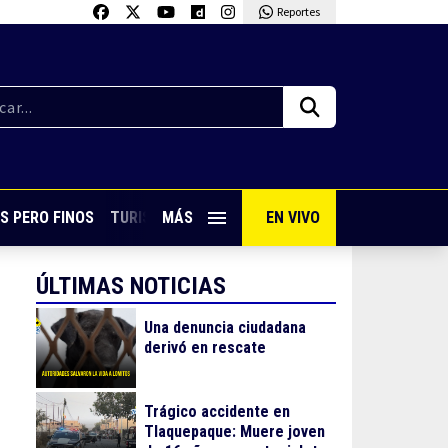
Reportes
S PERO FINOS
TURISMO CON SABOR
MÁS
EN VIVO
VIVE PUERTO VALLARTA
ÚLTIMAS NOTICIAS
Una denuncia ciudadana
derivó en rescate
Trágico accidente en
Tlaquepaque: Muere joven